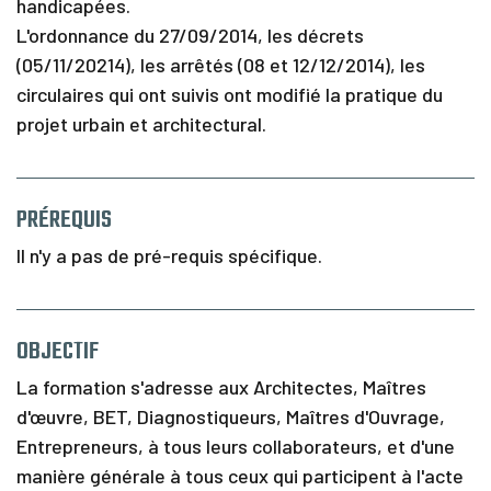
handicapées.
I
n
L'ordonnance du 27/09/2014, les décrets
f
(05/11/20214), les arrêtés (08 et 12/12/2014), les
o
s
circulaires qui ont suivis ont modifié la pratique du
&
projet urbain et architectural.
C
o
n
t
PRÉREQUIS
a
c
Il n'y a pas de pré-requis spécifique.
t
OBJECTIF
La formation s'adresse aux Architectes, Maîtres
d'œuvre, BET, Diagnostiqueurs, Maîtres d'Ouvrage,
Entrepreneurs, à tous leurs collaborateurs, et d'une
manière générale à tous ceux qui participent à l'acte