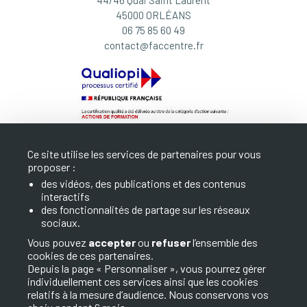
44/46 Quai Saint Laurent
45000 ORLÉANS
06 75 85 60 49
contact@faccentre.fr
Ce site utilise les services de partenaires pour vous
proposer :
des vidéos, des publications et des contenus
interactifs
LA FAC
des fonctionnalités de partage sur les réseaux
sociaux.
NOS FORMATIONS
Vous pouvez
accepter
ou
refuser
l’ensemble des
cookies de ces partenaires.
INFOS ET CONTACT
Depuis la page « Personnaliser », vous pourrez gérer
individuellement ces services ainsi que les cookies
relatifs à la mesure d’audience. Nous conservons vos