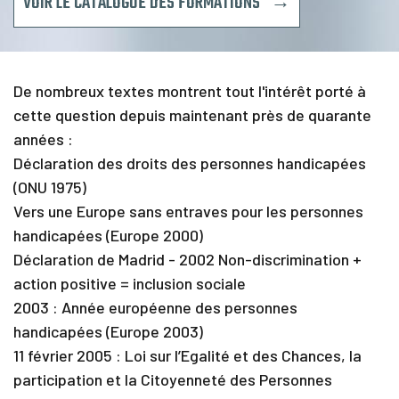
VOIR LE CATALOGUE DES FORMATIONS →
C
a
l
e
n
De nombreux textes montrent tout l'intérêt porté à
d
r
cette question depuis maintenant près de quarante
i
années :
e
Déclaration des droits des personnes handicapées
r
(ONU 1975)
F
Vers une Europe sans entraves pour les personnes
i
n
handicapées (Europe 2000)
a
Déclaration de Madrid - 2002 Non-discrimination +
n
action positive = inclusion sociale
c
e
2003 : Année européenne des personnes
m
handicapées (Europe 2003)
e
n
11 février 2005 : Loi sur l’Egalité et des Chances, la
t
participation et la Citoyenneté des Personnes