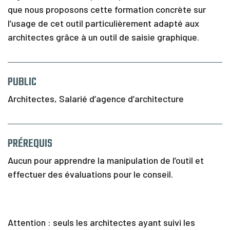
I
que nous proposons cette formation concrète sur
n
f
l’usage de cet outil particulièrement adapté aux
o
architectes grâce à un outil de saisie graphique.
s
&
C
o
PUBLIC
n
t
Architectes, Salarié d’agence d’architecture
a
c
t
PRÉREQUIS
Aucun pour apprendre la manipulation de l’outil et
effectuer des évaluations pour le conseil.
Attention : seuls les architectes ayant suivi les