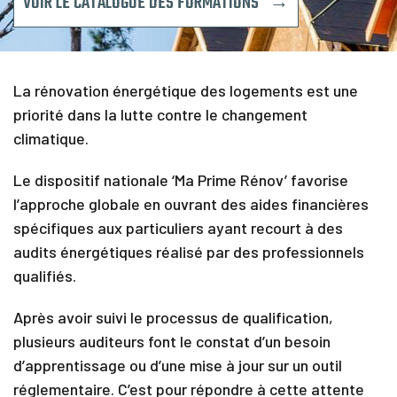
VOIR LE CATALOGUE DES FORMATIONS →
C
a
l
e
n
La rénovation énergétique des logements est une
d
r
priorité dans la lutte contre le changement
i
climatique.
e
r
Le dispositif nationale ‘Ma Prime Rénov’ favorise
F
l’approche globale en ouvrant des aides financières
i
spécifiques aux particuliers ayant recourt à des
n
a
audits énergétiques réalisé par des professionnels
n
qualifiés.
c
e
m
Après avoir suivi le processus de qualification,
e
plusieurs auditeurs font le constat d’un besoin
n
d’apprentissage ou d’une mise à jour sur un outil
t
réglementaire. C’est pour répondre à cette attente