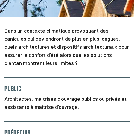
C
a
l
e
n
Dans un contexte climatique provoquant des
d
r
canicules qui deviendront de plus en plus longues,
i
quels architectures et dispositifs architecturaux pour
e
assurer le confort d'été alors que les solutions
r
d'antan montrent leurs limites ?
F
i
n
a
PUBLIC
n
c
Architectes, maitrises d'ouvrage publics ou privés et
e
assistants à maitrise d'ouvrage.
m
e
n
t
PRÉREQUIS