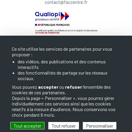
contact@faccentre.fr
Ce site utilise les services de partenaires pour vous
proposer :
des vidéos, des publications et des contenus
interactifs
LA FAC
des fonctionnalités de partage sur les réseaux
sociaux.
NOS FORMATIONS
Vous pouvez
accepter
ou
refuser
l’ensemble des
cookies de ces partenaires.
INFOS ET CONTACT
Depuis la page « Personnaliser », vous pourrez gérer
individuellement ces services ainsi que les cookies
relatifs à la mesure d’audience. Nous conservons vos
choix pendant 6 mois.
Tout accepter
Tout refuser
Personnaliser
© 2026 FAC. Tous droits réservés