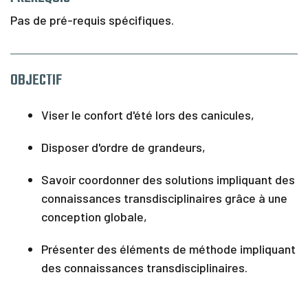
I
n
Pas de pré-requis spécifiques.
f
o
s
&
OBJECTIF
C
o
n
Viser le confort d'été lors des canicules,
t
a
Disposer d'ordre de grandeurs,
c
t
Savoir coordonner des solutions impliquant des
connaissances transdisciplinaires grâce à une
conception globale,
Présenter des éléments de méthode impliquant
des connaissances transdisciplinaires.