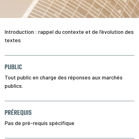
C
a
l
e
n
Introduction : rappel du contexte et de l’évolution des
d
r
textes
i
e
r
PUBLIC
F
i
Tout public en charge des réponses aux marchés
n
publics.
a
n
c
e
PRÉREQUIS
m
e
n
Pas de pré-requis spécifique
t