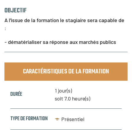
I
n
OBJECTIF
f
o
A l'issue de la formation le stagiaire sera capable de
s
:
&
C
o
- dématérialiser sa réponse aux marchés publics
n
t
a
c
t
CARACTÉRISTIQUES DE LA FORMATION
1 jour(s)
DURÉE
soit 7.0 heure(s)
TYPE DE FORMATION
Présentiel