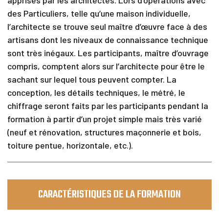
apprises par les architectes. Lors d’opérations avec
I
n
des Particuliers, telle qu’une maison individuelle,
f
l’architecte se trouve seul maître d’œuvre face à des
o
artisans dont les niveaux de connaissance technique
s
&
sont très inégaux. Les participants, maître d’ouvrage
C
compris, comptent alors sur l’architecte pour être le
o
n
sachant sur lequel tous peuvent compter. La
t
conception, les détails techniques, le métré, le
a
c
chiffrage seront faits par les participants pendant la
t
formation à partir d’un projet simple mais très varié
(neuf et rénovation, structures maçonnerie et bois,
toiture pentue, horizontale, etc.).
CARACTÉRISTIQUES DE LA FORMATION