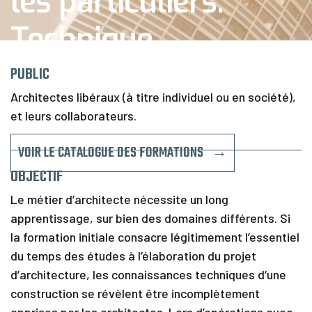
les particuliers.
C
a
Technique .
l
e
n
Concevoir-Détailler-
PUBLIC
d
r
Architectes libéraux (à titre individuel ou en société),
Métrer-Chiffrer.
i
et leurs collaborateurs.
e
r
VOIR LE CATALOGUE DES FORMATIONS →
F
i
OBJECTIF
n
a
Le métier d’architecte nécessite un long
n
apprentissage, sur bien des domaines différents. Si
c
e
la formation initiale consacre légitimement l’essentiel
m
du temps des études à l’élaboration du projet
e
d’architecture, les connaissances techniques d’une
n
t
construction se révèlent être incomplètement