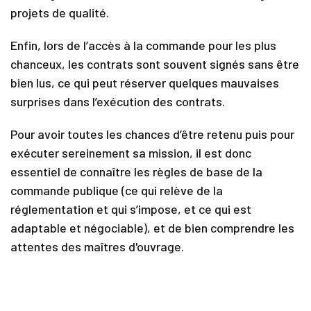
I
projets de qualité.
n
f
o
Enfin, lors de l’accès à la commande pour les plus
s
chanceux, les contrats sont souvent signés sans être
&
bien lus, ce qui peut réserver quelques mauvaises
C
o
surprises dans l’exécution des contrats.
n
t
Pour avoir toutes les chances d’être retenu puis pour
a
c
exécuter sereinement sa mission, il est donc
t
essentiel de connaître les règles de base de la
commande publique (ce qui relève de la
réglementation et qui s’impose, et ce qui est
adaptable et négociable), et de bien comprendre les
attentes des maîtres d'ouvrage.