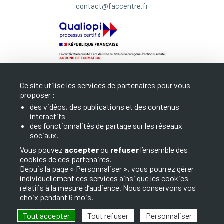
contact@faccentre.fr
Ce site utilise les services de partenaires pour vous
proposer :
des vidéos, des publications et des contenus
interactifs
LA FAC
des fonctionnalités de partage sur les réseaux
sociaux.
NOS FORMATIONS
Vous pouvez
accepter
ou
refuser
l’ensemble des
cookies de ces partenaires.
INFOS ET CONTACT
Depuis la page « Personnaliser », vous pourrez gérer
individuellement ces services ainsi que les cookies
relatifs à la mesure d’audience. Nous conservons vos
choix pendant 6 mois.
Tout accepter
Tout refuser
Personnaliser
© 2026 FAC. Tous droits réservés