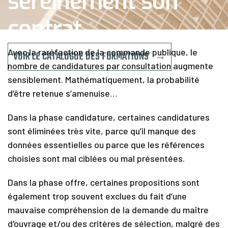
sereinement son
C
a
contrat
l
e
n
Avec la raréfaction de la commande publique, le
VOIR LE CATALOGUE DES FORMATIONS →
d
r
nombre de candidatures par consultation augmente
i
sensiblement. Mathématiquement, la probabilité
e
d’être retenue s’amenuise…
r
F
Dans la phase candidature, certaines candidatures
i
sont éliminées très vite, parce qu’il manque des
n
a
données essentielles ou parce que les références
n
choisies sont mal ciblées ou mal présentées.
c
e
m
Dans la phase offre, certaines propositions sont
e
également trop souvent exclues du fait d’une
n
mauvaise compréhension de la demande du maître
t
d'ouvrage et/ou des critères de sélection, malgré des