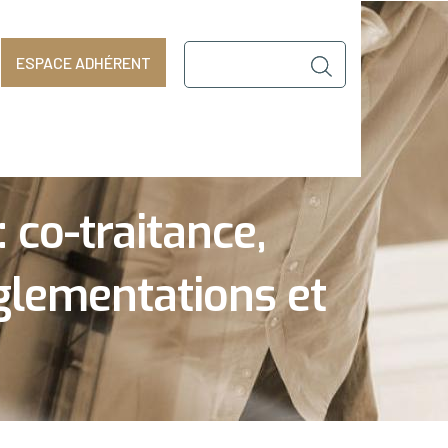
Chercher
ESPACE ADHÉRENT
dans
ce
site
co-traitance,
églementations et