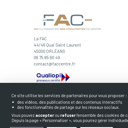
La FAC
44/46 Quai Saint Laurent
45000 ORLÉANS
06 75 85 60 49
contact@faccentre.fr
Ce site utilise les services de partenaires pour vous proposer :
des vidéos, des publications et des contenus interactifs
des fonctionnalités de partage sur les réseaux sociaux.
Vous pouvez
accepter
ou
refuser
l’ensemble des cookies de c
Depuis la page « Personnaliser », vous pourrez gérer individue