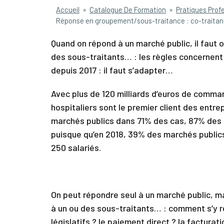
You
Accueil
»
Catalogue De Formation
»
Pratiques Prof
Réponse en groupement/sous-traitance : co-traitanc
are
here
Quand on répond à un marché public, il faut o
des sous-traitants… : les règles concernent
depuis 2017 : il faut s’adapter…
Avec plus de 120 milliards d’euros de command
hospitaliers sont le premier client des entr
marchés publics dans 71% des cas, 87% des 
puisque qu’en 2018, 39% des marchés publics
250 salariés.
On peut répondre seul à un marché public, mai
à un ou des sous-traitants… : comment s’y 
législatifs ? le paiement direct ? la factura