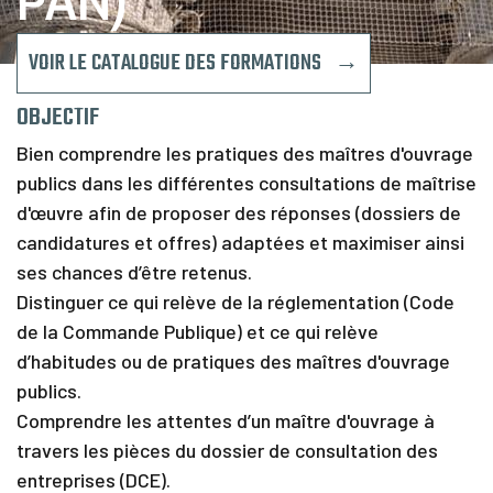
PAN)
C
a
l
VOIR LE CATALOGUE DES FORMATIONS →
e
n
OBJECTIF
d
r
Bien comprendre les pratiques des maîtres d'ouvrage
i
publics dans les différentes consultations de maîtrise
e
r
d'œuvre afin de proposer des réponses (dossiers de
candidatures et offres) adaptées et maximiser ainsi
F
i
ses chances d’être retenus.
n
Distinguer ce qui relève de la réglementation (Code
a
n
de la Commande Publique) et ce qui relève
c
d’habitudes ou de pratiques des maîtres d'ouvrage
e
publics.
m
e
Comprendre les attentes d’un maître d'ouvrage à
n
travers les pièces du dossier de consultation des
t
entreprises (DCE).