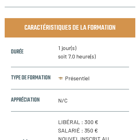
I
n
f
o
s
CARACTÉRISTIQUES DE LA FORMATION
&
C
o
1 jour(s)
n
DURÉE
t
soit 7.0 heure(s)
a
c
t
TYPE DE FORMATION
Présentiel
APPRÉCIATION
N/C
LIBÉRAL :
300 €
SALARIÉ :
350 €
NOUVEL INSCRIT AU