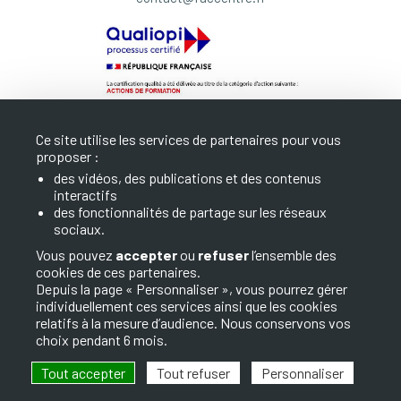
Ce site utilise les services de partenaires pour vous
proposer :
des vidéos, des publications et des contenus
interactifs
LA FAC
des fonctionnalités de partage sur les réseaux
sociaux.
NOS FORMATIONS
Vous pouvez
accepter
ou
refuser
l’ensemble des
cookies de ces partenaires.
INFOS ET CONTACT
Depuis la page « Personnaliser », vous pourrez gérer
individuellement ces services ainsi que les cookies
relatifs à la mesure d’audience. Nous conservons vos
choix pendant 6 mois.
Tout accepter
Tout refuser
Personnaliser
© 2026 FAC. Tous droits réservés